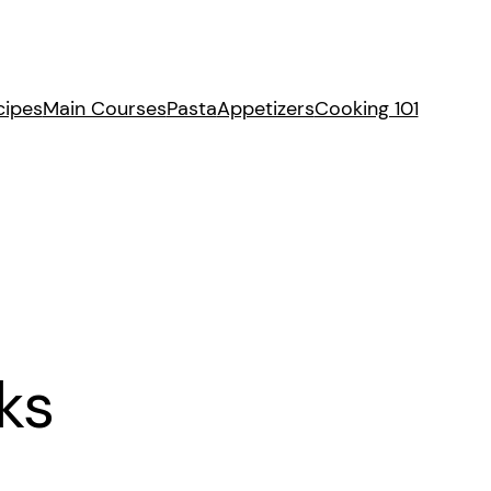
cipes
Main Courses
Pasta
Appetizers
Cooking 101
ks