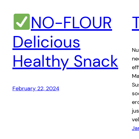
NO-FLOUR
Delicious
Nu
Healthy Snack
ne
ef
Ma
Su
February 22, 2024
so
ero
ju
ve
Ja