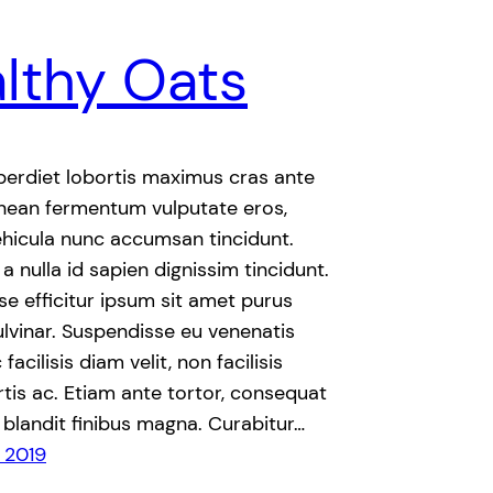
lthy Oats
perdiet lobortis maximus cras ante
nean fermentum vulputate eros,
vehicula nunc accumsan tincidunt.
 nulla id sapien dignissim tincidunt.
e efficitur ipsum sit amet purus
lvinar. Suspendisse eu venenatis
facilisis diam velit, non facilisis
rtis ac. Etiam ante tortor, consequat
d, blandit finibus magna. Curabitur…
 2019